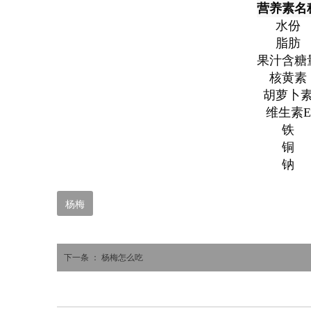
营养素名
水份
脂肪
果汁含糖
核黄素
胡萝卜
维生素E
铁
铜
钠
杨梅
下一条 ：
杨梅怎么吃